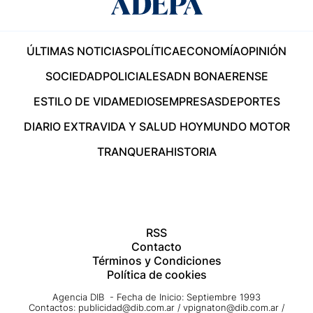
ÚLTIMAS NOTICIAS
POLÍTICA
ECONOMÍA
OPINIÓN
SOCIEDAD
POLICIALES
ADN BONAERENSE
ESTILO DE VIDA
MEDIOS
EMPRESAS
DEPORTES
DIARIO EXTRA
VIDA Y SALUD HOY
MUNDO MOTOR
TRANQUERA
HISTORIA
RSS
Contacto
Términos y Condiciones
Política de cookies
Agencia DIB - Fecha de Inicio: Septiembre 1993
Contactos:
publicidad@dib.com.ar
/
vpignaton@dib.com.ar
/