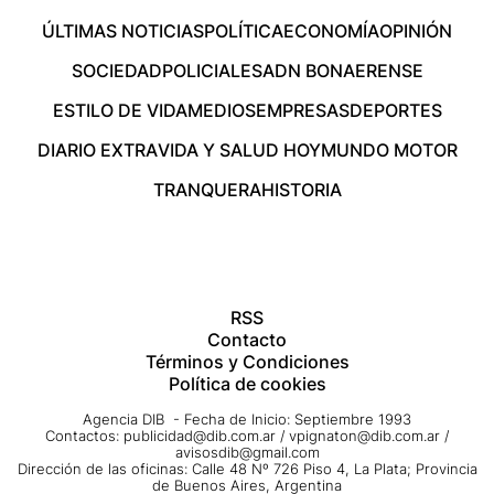
ÚLTIMAS NOTICIAS
POLÍTICA
ECONOMÍA
OPINIÓN
SOCIEDAD
POLICIALES
ADN BONAERENSE
ESTILO DE VIDA
MEDIOS
EMPRESAS
DEPORTES
DIARIO EXTRA
VIDA Y SALUD HOY
MUNDO MOTOR
TRANQUERA
HISTORIA
RSS
Contacto
Términos y Condiciones
Política de cookies
Agencia DIB - Fecha de Inicio: Septiembre 1993
Contactos:
publicidad@dib.com.ar
/
vpignaton@dib.com.ar
/
avisosdib@gmail.com
Dirección de las oficinas: Calle 48 Nº 726 Piso 4, La Plata; Provincia
de Buenos Aires, Argentina