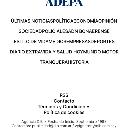
ÚLTIMAS NOTICIAS
POLÍTICA
ECONOMÍA
OPINIÓN
SOCIEDAD
POLICIALES
ADN BONAERENSE
ESTILO DE VIDA
MEDIOS
EMPRESAS
DEPORTES
DIARIO EXTRA
VIDA Y SALUD HOY
MUNDO MOTOR
TRANQUERA
HISTORIA
RSS
Contacto
Términos y Condiciones
Política de cookies
Agencia DIB - Fecha de Inicio: Septiembre 1993
Contactos:
publicidad@dib.com.ar
/
vpignaton@dib.com.ar
/