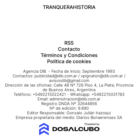
TRANQUERA
HISTORIA
RSS
Contacto
Términos y Condiciones
Política de cookies
Agencia DIB - Fecha de Inicio: Septiembre 1993
Contactos:
publicidad@dib.com.ar
/
vpignaton@dib.com.ar
/
avisosdib@gmail.com
Dirección de las oficinas: Calle 48 Nº 726 Piso 4, La Plata; Provincia
de Buenos Aires, Argentina
Teléfono: +5492215022421 - Whatsapp: +5492215031783
Email:
administracion@dib.com.ar
Registro DNDA Nº 32644856
Nº de edición: 9.890
Editor Responsable: Gonzalo Julián Irazoqui
Empresa propietaria del medio: Diarios Bonaerenses SA