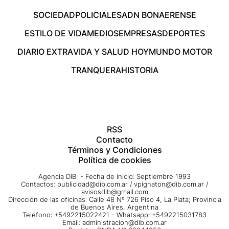
SOCIEDAD
POLICIALES
ADN BONAERENSE
ESTILO DE VIDA
MEDIOS
EMPRESAS
DEPORTES
DIARIO EXTRA
VIDA Y SALUD HOY
MUNDO MOTOR
TRANQUERA
HISTORIA
RSS
Contacto
Términos y Condiciones
Política de cookies
Agencia DIB - Fecha de Inicio: Septiembre 1993
Contactos:
publicidad@dib.com.ar
/
vpignaton@dib.com.ar
/
avisosdib@gmail.com
Dirección de las oficinas: Calle 48 Nº 726 Piso 4, La Plata; Provincia
de Buenos Aires, Argentina
Teléfono: +5492215022421 - Whatsapp: +5492215031783
Email:
administracion@dib.com.ar