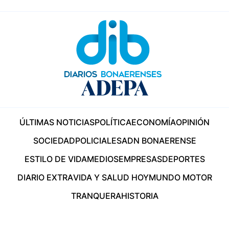
ÚLTIMAS NOTICIAS
POLÍTICA
ECONOMÍA
OPINIÓN
SOCIEDAD
POLICIALES
ADN BONAERENSE
ESTILO DE VIDA
MEDIOS
EMPRESAS
DEPORTES
DIARIO EXTRA
VIDA Y SALUD HOY
MUNDO MOTOR
TRANQUERA
HISTORIA