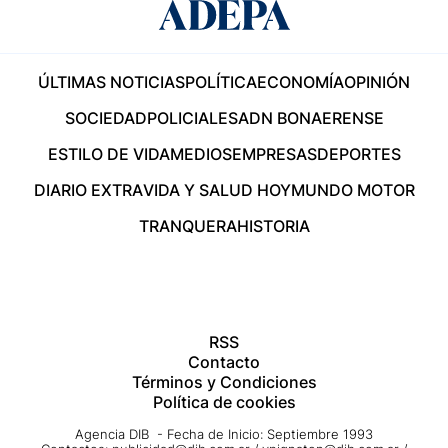
ÚLTIMAS NOTICIAS
POLÍTICA
ECONOMÍA
OPINIÓN
SOCIEDAD
POLICIALES
ADN BONAERENSE
ESTILO DE VIDA
MEDIOS
EMPRESAS
DEPORTES
DIARIO EXTRA
VIDA Y SALUD HOY
MUNDO MOTOR
TRANQUERA
HISTORIA
RSS
Contacto
Términos y Condiciones
Política de cookies
Agencia DIB - Fecha de Inicio: Septiembre 1993