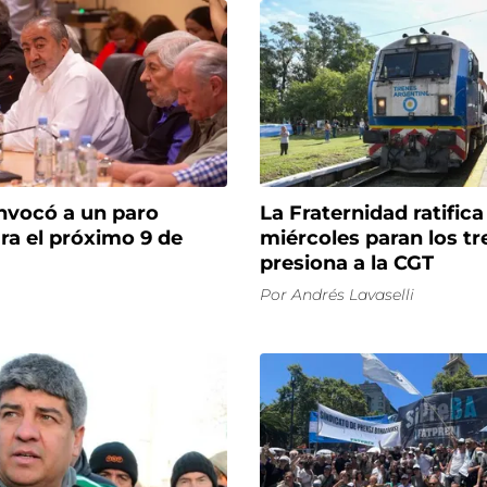
nvocó a un paro
La Fraternidad ratific
ra el próximo 9 de
miércoles paran los tr
presiona a la CGT
Por
Andrés Lavaselli