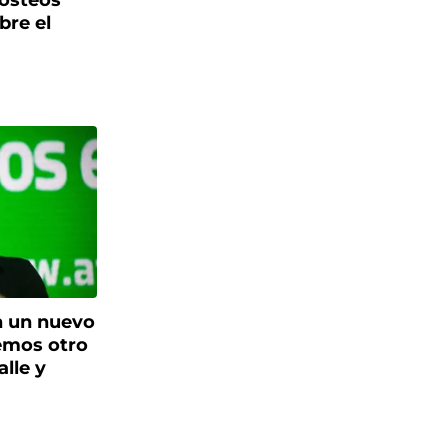
posteos
bre el
n un nuevo
emos otro
alle y