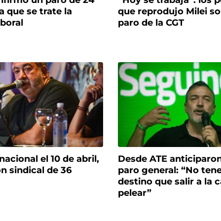
nfirmó un paro de 24
“Hoy se trabaja”: los 
a que se trate la
que reprodujo Milei so
boral
paro de la CGT
acional el 10 de abril,
Desde ATE anticiparo
n sindical de 36
paro general: “No ten
destino que salir a la c
pelear”