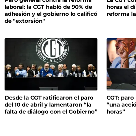
Paro general contra la reforma
La CGT co
laboral: la CGT habló de 90% de
horas el dí
adhesión y el gobierno lo calificó
reforma la
de "extorsión"
Desde la CGT ratificaron el paro
CGT: paro n
del 10 de abril y lamentaron “la
“una acció
falta de diálogo con el Gobierno”
horas”