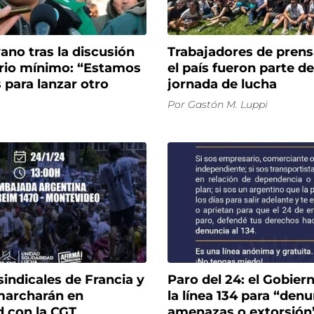
no tras la discusión
Trabajadores de prens
ario mínimo: “Estamos
el país fueron parte de
 para lanzar otro
jornada de lucha
Por
Gastón M. Luppi
sindicales de Francia y
Paro del 24: el Gobiern
marcharán en
la línea 134 para “den
d con la CGT
amenazas o extorsión