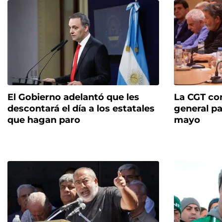
El Gobierno adelantó que les
La CGT co
descontará el día a los estatales
general pa
que hagan paro
mayo