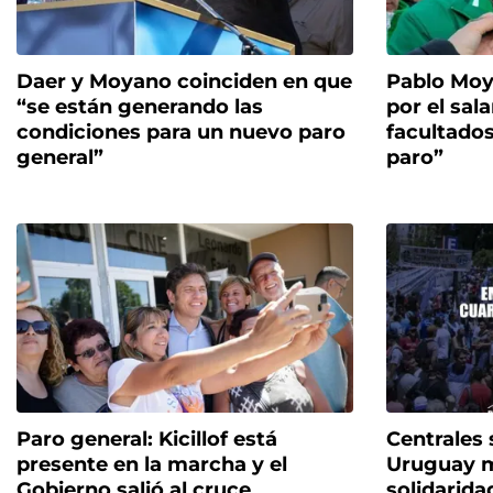
Daer y Moyano coinciden en que
Pablo Moya
“se están generando las
por el sal
condiciones para un nuevo paro
facultados
general”
paro”
Paro general: Kicillof está
Centrales 
presente en la marcha y el
Uruguay 
Gobierno salió al cruce
solidarida