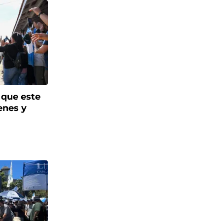
a que este
enes y