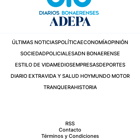
ÚLTIMAS NOTICIAS
POLÍTICA
ECONOMÍA
OPINIÓN
SOCIEDAD
POLICIALES
ADN BONAERENSE
ESTILO DE VIDA
MEDIOS
EMPRESAS
DEPORTES
DIARIO EXTRA
VIDA Y SALUD HOY
MUNDO MOTOR
TRANQUERA
HISTORIA
RSS
Contacto
Términos y Condiciones