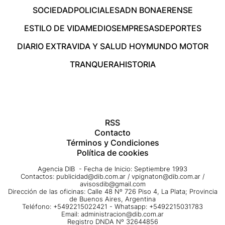
SOCIEDAD
POLICIALES
ADN BONAERENSE
ESTILO DE VIDA
MEDIOS
EMPRESAS
DEPORTES
DIARIO EXTRA
VIDA Y SALUD HOY
MUNDO MOTOR
TRANQUERA
HISTORIA
RSS
Contacto
Términos y Condiciones
Política de cookies
Agencia DIB - Fecha de Inicio: Septiembre 1993
Contactos:
publicidad@dib.com.ar
/
vpignaton@dib.com.ar
/
avisosdib@gmail.com
Dirección de las oficinas: Calle 48 Nº 726 Piso 4, La Plata; Provincia
de Buenos Aires, Argentina
Teléfono: +5492215022421 - Whatsapp: +5492215031783
Email:
administracion@dib.com.ar
Registro DNDA Nº 32644856