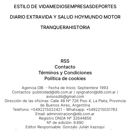
ESTILO DE VIDA
MEDIOS
EMPRESAS
DEPORTES
DIARIO EXTRA
VIDA Y SALUD HOY
MUNDO MOTOR
TRANQUERA
HISTORIA
RSS
Contacto
Términos y Condiciones
Política de cookies
Agencia DIB - Fecha de Inicio: Septiembre 1993
Contactos:
publicidad@dib.com.ar
/
vpignaton@dib.com.ar
/
avisosdib@gmail.com
Dirección de las oficinas: Calle 48 Nº 726 Piso 4, La Plata; Provincia
de Buenos Aires, Argentina
Teléfono: +5492215022421 - Whatsapp: +5492215031783
Email:
administracion@dib.com.ar
Registro DNDA Nº 32644856
Nº de edición: 9.890
Editor Responsable: Gonzalo Julián Irazoqui