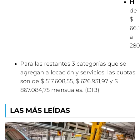
H
:
de
$
66.1
a
280
Para las restantes 3 categorías que se
agregan a locación y servicios, las cuotas
son de $ 517.608,55, $ 626.931,97 y $
867.084,75 mensuales. (DIB)
LAS MÁS LEÍDAS