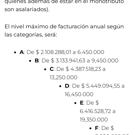
quienes además de estar en el monotributo
son asalariados).
El nivel máximo de facturación anual según
las categorías, será:
A
: De $ 2.108.288,01 a 6.450.000
B
: De $ 3.133.941,63 a 9,450.000
C
: De $ 4.387.518,23 a
13,250.000
D
: De $ 5.449.094,55 a
16,450.000
E
: De $
6.416.528,72 a
19,350.000
F
: De $