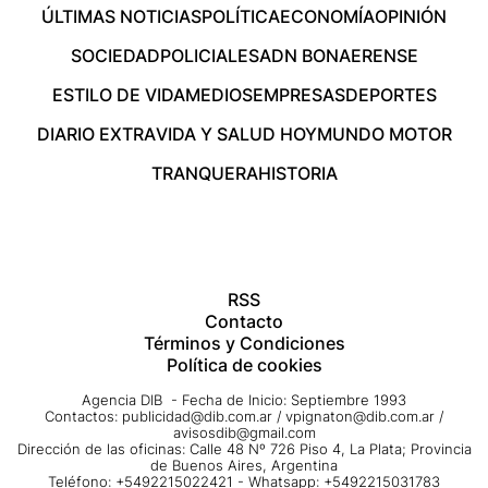
ÚLTIMAS NOTICIAS
POLÍTICA
ECONOMÍA
OPINIÓN
SOCIEDAD
POLICIALES
ADN BONAERENSE
ESTILO DE VIDA
MEDIOS
EMPRESAS
DEPORTES
DIARIO EXTRA
VIDA Y SALUD HOY
MUNDO MOTOR
TRANQUERA
HISTORIA
RSS
Contacto
Términos y Condiciones
Política de cookies
Agencia DIB - Fecha de Inicio: Septiembre 1993
Contactos:
publicidad@dib.com.ar
/
vpignaton@dib.com.ar
/
avisosdib@gmail.com
Dirección de las oficinas: Calle 48 Nº 726 Piso 4, La Plata; Provincia
de Buenos Aires, Argentina
Teléfono: +5492215022421 - Whatsapp: +5492215031783