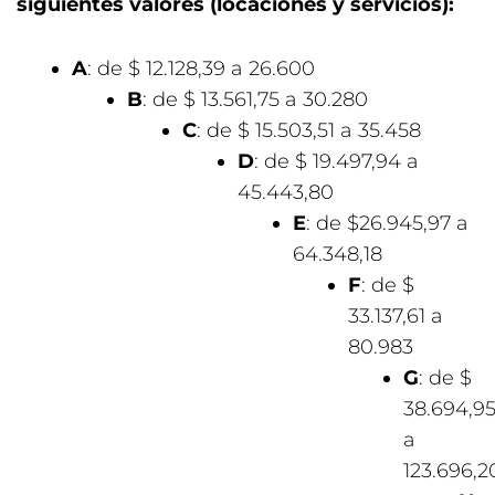
siguientes valores (locaciones y servicios):
A
: de $ 12.128,39 a 26.600
B
: de $ 13.561,75 a 30.280
C
: de $ 15.503,51 a 35.458
D
: de $ 19.497,94 a
45.443,80
E
: de $26.945,97 a
64.348,18
F
: de $
33.137,61 a
80.983
G
: de $
38.694,9
a
123.696,2