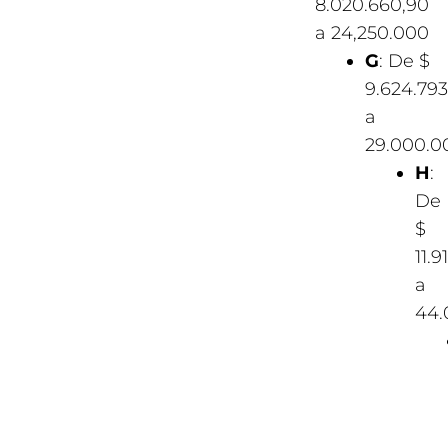
8.020.660,90
a 24,250.000
G
: De $
9.624.793
a
29.000.0
H
:
De
$
11.9
a
44.