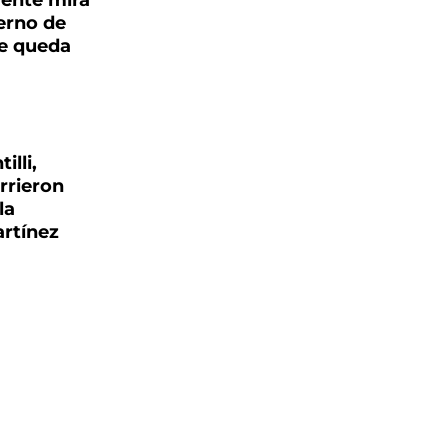
gente mira
ierno de
se queda
illi,
rrieron
la
rtínez