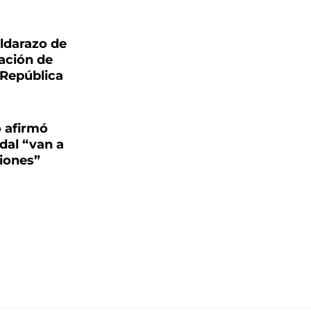
aldarazo de
ación de
 República
o afirmó
dal “van a
ciones”