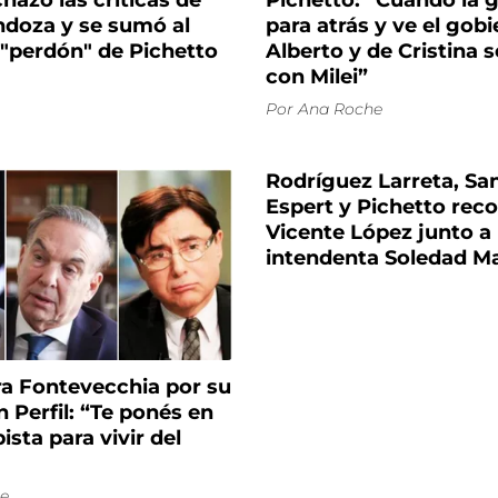
hazó las críticas de
Pichetto: “Cuando la 
doza y se sumó al
para atrás y ve el gob
 "perdón" de Pichetto
Alberto y de Cristina 
con Milei”
Por
Ana Roche
Rodríguez Larreta, Sant
Espert y Pichetto reco
Vicente López junto a 
intendenta Soledad Ma
ra Fontevecchia por su
n Perfil: “Te ponés en
sta para vivir del
e