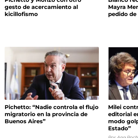
Pichetto y Monzó con otro
Bianco rec
gesto de acercamiento al
Mayra Men
kicillofismo
pedido de
Pichetto: “Nadie controla el flujo
Milei cont
migratorio en la provincia de
editorial e
Buenos Aires”
modo golpi
Estado”
Por
Ana Roch