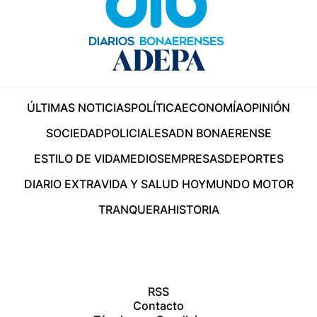
ÚLTIMAS NOTICIAS
POLÍTICA
ECONOMÍA
OPINIÓN
SOCIEDAD
POLICIALES
ADN BONAERENSE
ESTILO DE VIDA
MEDIOS
EMPRESAS
DEPORTES
DIARIO EXTRA
VIDA Y SALUD HOY
MUNDO MOTOR
TRANQUERA
HISTORIA
RSS
Contacto