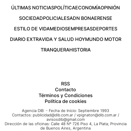
ÚLTIMAS NOTICIAS
POLÍTICA
ECONOMÍA
OPINIÓN
SOCIEDAD
POLICIALES
ADN BONAERENSE
ESTILO DE VIDA
MEDIOS
EMPRESAS
DEPORTES
DIARIO EXTRA
VIDA Y SALUD HOY
MUNDO MOTOR
TRANQUERA
HISTORIA
RSS
Contacto
Términos y Condiciones
Política de cookies
Agencia DIB - Fecha de Inicio: Septiembre 1993
Contactos:
publicidad@dib.com.ar
/
vpignaton@dib.com.ar
/
avisosdib@gmail.com
Dirección de las oficinas: Calle 48 Nº 726 Piso 4, La Plata; Provincia
de Buenos Aires, Argentina