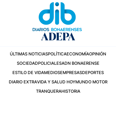
ÚLTIMAS NOTICIAS
POLÍTICA
ECONOMÍA
OPINIÓN
SOCIEDAD
POLICIALES
ADN BONAERENSE
ESTILO DE VIDA
MEDIOS
EMPRESAS
DEPORTES
DIARIO EXTRA
VIDA Y SALUD HOY
MUNDO MOTOR
TRANQUERA
HISTORIA