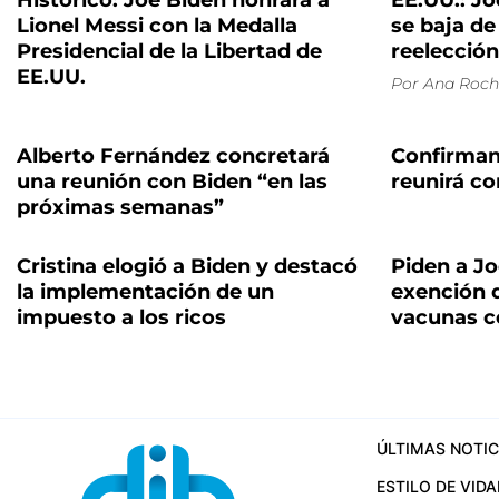
Histórico: Joe Biden honrará a
EE.UU.: J
Lionel Messi con la Medalla
se baja de 
Presidencial de la Libertad de
reelección
EE.UU.
Por
Ana Roch
Alberto Fernández concretará
Confirman
una reunión con Biden “en las
reunirá c
próximas semanas”
Cristina elogió a Biden y destacó
Piden a J
la implementación de un
exención 
impuesto a los ricos
vacunas c
ÚLTIMAS NOTIC
ESTILO DE VIDA