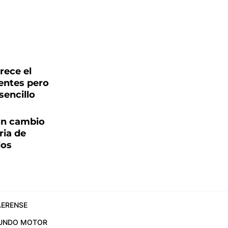
rece el
tentes pero
sencillo
un cambio
ria de
dos
ERENSE
UNDO MOTOR