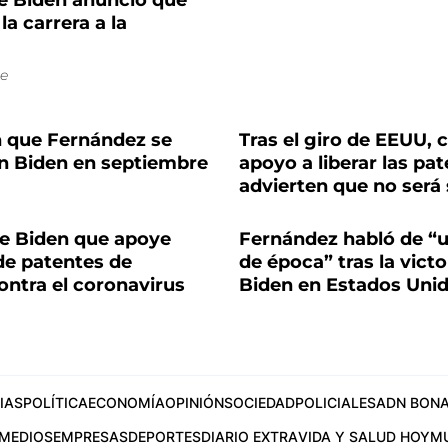
oe Biden anunció que
la carrera a la
e
 que Fernández se
Tras el giro de EEUU, c
on Biden en septiembre
apoyo a liberar las pa
advierten que no será 
oe Biden que apoye
Fernández habló de “
de patentes de
de época” tras la victo
ontra el coronavirus
Biden en Estados Uni
IAS
POLÍTICA
ECONOMÍA
OPINIÓN
SOCIEDAD
POLICIALES
ADN BONA
MEDIOS
EMPRESAS
DEPORTES
DIARIO EXTRA
VIDA Y SALUD HOY
M