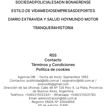
SOCIEDAD
POLICIALES
ADN BONAERENSE
ESTILO DE VIDA
MEDIOS
EMPRESAS
DEPORTES
DIARIO EXTRA
VIDA Y SALUD HOY
MUNDO MOTOR
TRANQUERA
HISTORIA
RSS
Contacto
Términos y Condiciones
Política de cookies
Agencia DIB - Fecha de Inicio: Septiembre 1993
Contactos:
publicidad@dib.com.ar
/
vpignaton@dib.com.ar
/
avisosdib@gmail.com
Dirección de las oficinas: Calle 48 Nº 726 Piso 4, La Plata; Provincia
de Buenos Aires, Argentina
Teléfono: +5492215022421 - Whatsapp: +5492215031783
Email:
administracion@dib.com.ar
Registro DNDA Nº 32644856
Nº de edición: 9.890