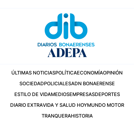
ÚLTIMAS NOTICIAS
POLÍTICA
ECONOMÍA
OPINIÓN
SOCIEDAD
POLICIALES
ADN BONAERENSE
ESTILO DE VIDA
MEDIOS
EMPRESAS
DEPORTES
DIARIO EXTRA
VIDA Y SALUD HOY
MUNDO MOTOR
TRANQUERA
HISTORIA