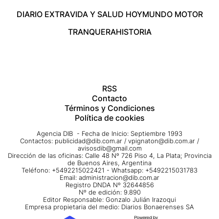
DIARIO EXTRA
VIDA Y SALUD HOY
MUNDO MOTOR
TRANQUERA
HISTORIA
RSS
Contacto
Términos y Condiciones
Política de cookies
Agencia DIB - Fecha de Inicio: Septiembre 1993
Contactos:
publicidad@dib.com.ar
/
vpignaton@dib.com.ar
/
avisosdib@gmail.com
Dirección de las oficinas: Calle 48 Nº 726 Piso 4, La Plata; Provincia
de Buenos Aires, Argentina
Teléfono: +5492215022421 - Whatsapp: +5492215031783
Email:
administracion@dib.com.ar
Registro DNDA Nº 32644856
Nº de edición: 9.890
Editor Responsable: Gonzalo Julián Irazoqui
Empresa propietaria del medio: Diarios Bonaerenses SA