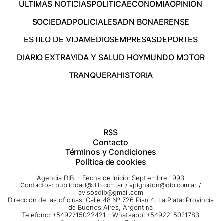
ÚLTIMAS NOTICIAS
POLÍTICA
ECONOMÍA
OPINIÓN
SOCIEDAD
POLICIALES
ADN BONAERENSE
ESTILO DE VIDA
MEDIOS
EMPRESAS
DEPORTES
DIARIO EXTRA
VIDA Y SALUD HOY
MUNDO MOTOR
TRANQUERA
HISTORIA
RSS
Contacto
Términos y Condiciones
Política de cookies
Agencia DIB - Fecha de Inicio: Septiembre 1993
Contactos:
publicidad@dib.com.ar
/
vpignaton@dib.com.ar
/
avisosdib@gmail.com
Dirección de las oficinas: Calle 48 Nº 726 Piso 4, La Plata; Provincia
de Buenos Aires, Argentina
Teléfono: +5492215022421 - Whatsapp: +5492215031783