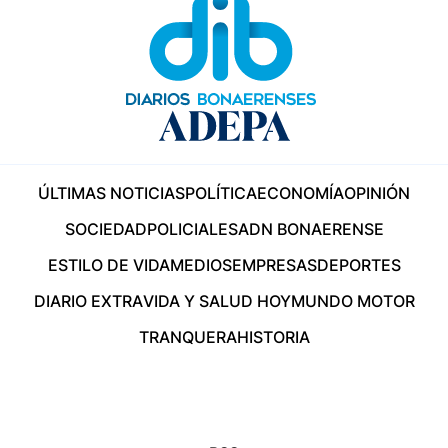
ÚLTIMAS NOTICIAS
POLÍTICA
ECONOMÍA
OPINIÓN
SOCIEDAD
POLICIALES
ADN BONAERENSE
ESTILO DE VIDA
MEDIOS
EMPRESAS
DEPORTES
DIARIO EXTRA
VIDA Y SALUD HOY
MUNDO MOTOR
TRANQUERA
HISTORIA