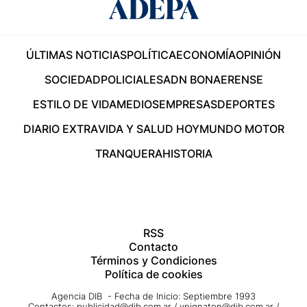
ÚLTIMAS NOTICIAS
POLÍTICA
ECONOMÍA
OPINIÓN
SOCIEDAD
POLICIALES
ADN BONAERENSE
ESTILO DE VIDA
MEDIOS
EMPRESAS
DEPORTES
DIARIO EXTRA
VIDA Y SALUD HOY
MUNDO MOTOR
TRANQUERA
HISTORIA
RSS
Contacto
Términos y Condiciones
Política de cookies
Agencia DIB - Fecha de Inicio: Septiembre 1993
Contactos:
publicidad@dib.com.ar
/
vpignaton@dib.com.ar
/