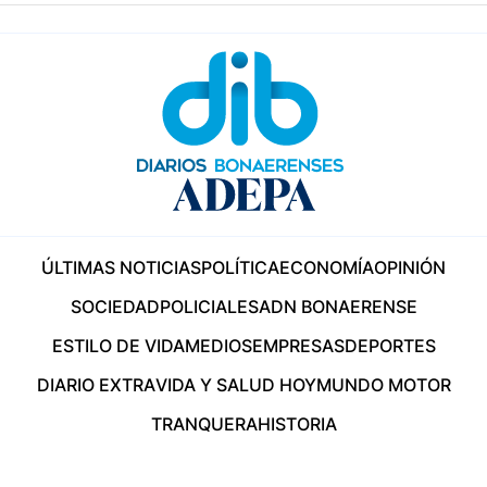
ÚLTIMAS NOTICIAS
POLÍTICA
ECONOMÍA
OPINIÓN
SOCIEDAD
POLICIALES
ADN BONAERENSE
ESTILO DE VIDA
MEDIOS
EMPRESAS
DEPORTES
DIARIO EXTRA
VIDA Y SALUD HOY
MUNDO MOTOR
TRANQUERA
HISTORIA