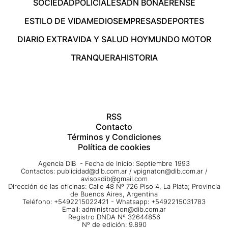
SOCIEDAD
POLICIALES
ADN BONAERENSE
ESTILO DE VIDA
MEDIOS
EMPRESAS
DEPORTES
DIARIO EXTRA
VIDA Y SALUD HOY
MUNDO MOTOR
TRANQUERA
HISTORIA
RSS
Contacto
Términos y Condiciones
Política de cookies
Agencia DIB - Fecha de Inicio: Septiembre 1993
Contactos:
publicidad@dib.com.ar
/
vpignaton@dib.com.ar
/
avisosdib@gmail.com
Dirección de las oficinas: Calle 48 Nº 726 Piso 4, La Plata; Provincia
de Buenos Aires, Argentina
Teléfono: +5492215022421 - Whatsapp: +5492215031783
Email:
administracion@dib.com.ar
Registro DNDA Nº 32644856
Nº de edición: 9.890