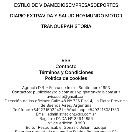
ESTILO DE VIDA
MEDIOS
EMPRESAS
DEPORTES
DIARIO EXTRA
VIDA Y SALUD HOY
MUNDO MOTOR
TRANQUERA
HISTORIA
RSS
Contacto
Términos y Condiciones
Política de cookies
Agencia DIB - Fecha de Inicio: Septiembre 1993
Contactos:
publicidad@dib.com.ar
/
vpignaton@dib.com.ar
/
avisosdib@gmail.com
Dirección de las oficinas: Calle 48 Nº 726 Piso 4, La Plata; Provincia
de Buenos Aires, Argentina
Teléfono: +5492215022421 - Whatsapp: +5492215031783
Email:
administracion@dib.com.ar
Registro DNDA Nº 32644856
Nº de edición: 9.890
Editor Responsable: Gonzalo Julián Irazoqui
Empresa propietaria del medio: Diarios Bonaerenses SA