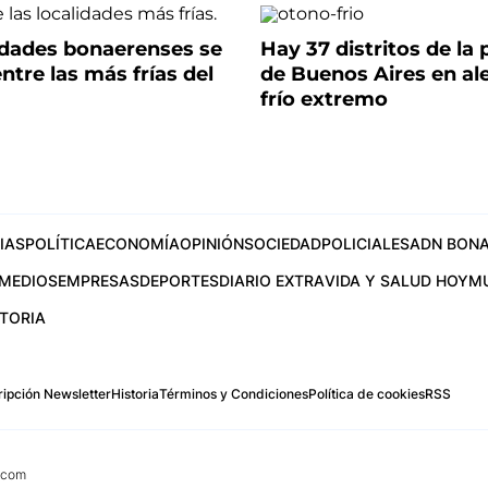
lidades bonaerenses se
Hay 37 distritos de la 
ntre las más frías del
de Buenos Aires en al
frío extremo
IAS
POLÍTICA
ECONOMÍA
OPINIÓN
SOCIEDAD
POLICIALES
ADN BONA
MEDIOS
EMPRESAS
DEPORTES
DIARIO EXTRA
VIDA Y SALUD HOY
M
STORIA
ipción Newsletter
Historia
Términos y Condiciones
Política de cookies
RSS
.com