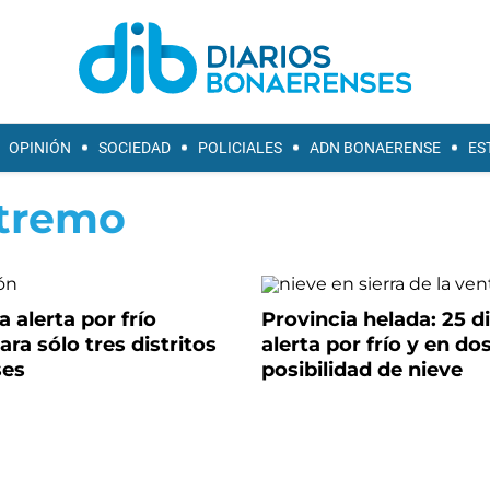
OPINIÓN
SOCIEDAD
POLICIALES
ADN BONAERENSE
ES
xtremo
 alerta por frío
Provincia helada: 25 di
ra sólo tres distritos
alerta por frío y en do
ses
posibilidad de nieve