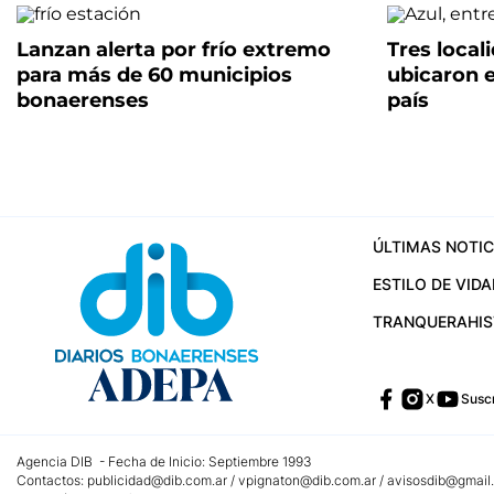
Lanzan alerta por frío extremo
Tres loca
para más de 60 municipios
ubicaron e
bonaerenses
país
ÚLTIMAS NOTIC
ESTILO DE VIDA
TRANQUERA
HI
X
Suscr
Agencia DIB - Fecha de Inicio: Septiembre 1993
Contactos:
publicidad@dib.com.ar
/
vpignaton@dib.com.ar
/
avisosdib@gmail