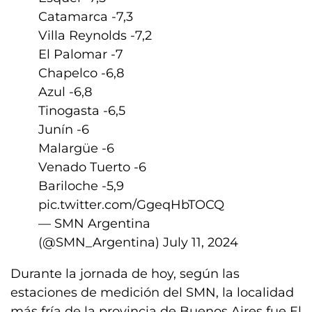
Catamarca -7,3
Villa Reynolds -7,2
El Palomar -7
Chapelco -6,8
Azul -6,8
Tinogasta -6,5
Junín -6
Malargüe -6
Venado Tuerto -6
Bariloche -5,9
pic.twitter.com/GgeqHbTOCQ
— SMN Argentina
(@SMN_Argentina)
July 11, 2024
Durante la jornada de hoy, según las
estaciones de medición del SMN, la localidad
más fría de la provincia de Buenos Aires fue El