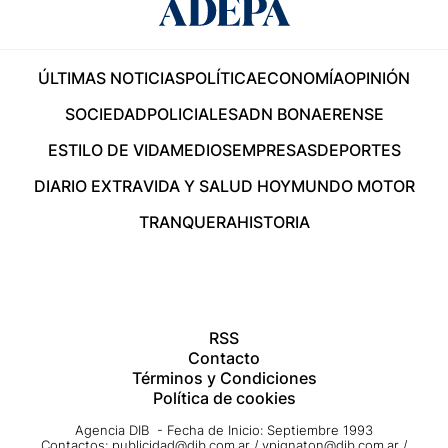
ÚLTIMAS NOTICIAS
POLÍTICA
ECONOMÍA
OPINIÓN
SOCIEDAD
POLICIALES
ADN BONAERENSE
ESTILO DE VIDA
MEDIOS
EMPRESAS
DEPORTES
DIARIO EXTRA
VIDA Y SALUD HOY
MUNDO MOTOR
TRANQUERA
HISTORIA
RSS
Contacto
Términos y Condiciones
Política de cookies
Agencia DIB - Fecha de Inicio: Septiembre 1993
Contactos:
publicidad@dib.com.ar
/
vpignaton@dib.com.ar
/