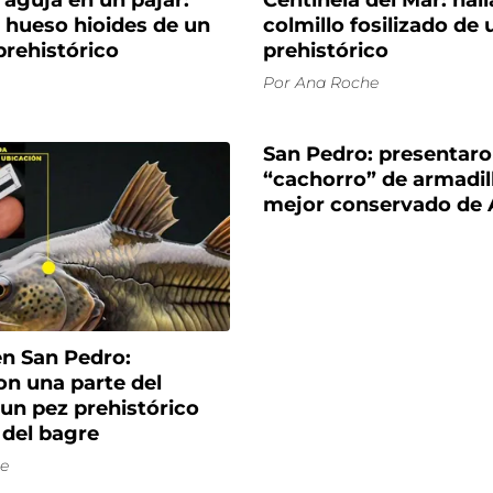
aguja en un pajar:
Centinela del Mar: hal
l hueso hioides de un
colmillo fosilizado de 
prehistórico
prehistórico
Por
Ana Roche
San Pedro: presentaro
“cachorro” de armadil
mejor conservado de 
en San Pedro:
on una parte del
un pez prehistórico
 del bagre
e