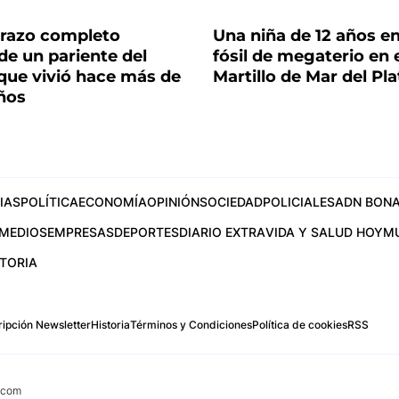
brazo completo
Una niña de 12 años e
 de un pariente del
fósil de megaterio en e
que vivió hace más de
Martillo de Mar del Pla
ños
IAS
POLÍTICA
ECONOMÍA
OPINIÓN
SOCIEDAD
POLICIALES
ADN BONA
MEDIOS
EMPRESAS
DEPORTES
DIARIO EXTRA
VIDA Y SALUD HOY
M
STORIA
ipción Newsletter
Historia
Términos y Condiciones
Política de cookies
RSS
.com