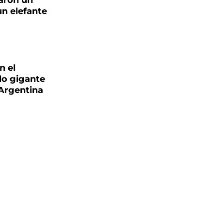
laron un
un elefante
n el
lo gigante
Argentina