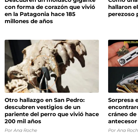
Descubren un molusco gigante
Como una 
con forma de corazón que vivió
hallaron e
en la Patagonia hace 185
perezoso 
millones de años
Otro hallazgo en San Pedro:
Sorpresa 
descubren vestigios de un
encontrar
pariente del perro que vivió hace
cráneo de 
200 mil años
antecesor
Por
Ana Roche
Por
Ana Roch