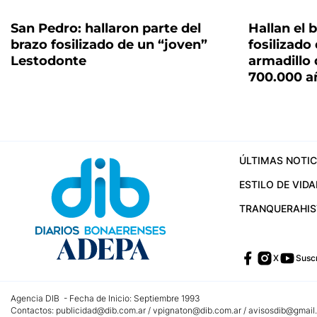
San Pedro: hallaron parte del
Hallan el 
brazo fosilizado de un “joven”
fosilizado
Lestodonte
armadillo 
700.000 a
ÚLTIMAS NOTIC
ESTILO DE VIDA
TRANQUERA
HI
X
Suscr
Agencia DIB - Fecha de Inicio: Septiembre 1993
Contactos:
publicidad@dib.com.ar
/
vpignaton@dib.com.ar
/
avisosdib@gmail