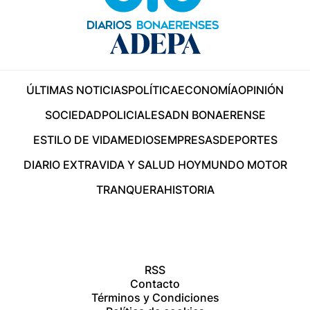
ÚLTIMAS NOTICIAS
POLÍTICA
ECONOMÍA
OPINIÓN
SOCIEDAD
POLICIALES
ADN BONAERENSE
ESTILO DE VIDA
MEDIOS
EMPRESAS
DEPORTES
DIARIO EXTRA
VIDA Y SALUD HOY
MUNDO MOTOR
TRANQUERA
HISTORIA
RSS
Contacto
Términos y Condiciones