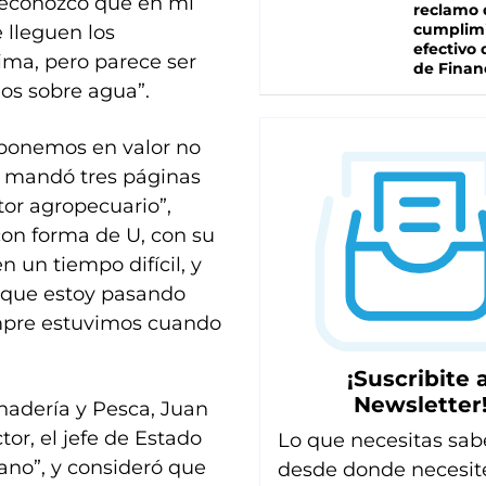
“Reconozco que en mi
reclamo 
cumplim
 lleguen los
efectivo 
ima, pero parece ser
de Finan
os sobre agua”.
 ponemos en valor no
e mandó tres páginas
tor agropecuario”,
on forma de U, con su
 un tiempo difícil, y
ar que estoy pasando
empre estuvimos cuando
¡Suscribite a
Newsletter
nadería y Pesca, Juan
tor, el jefe de Estado
Lo que necesitas sab
mano”, y consideró que
desde donde necesit