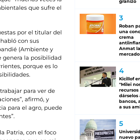
granizo
bientales que sufre el
Roban pa
una cono
stas por el titular del
crema
 habló con sus
antiinfla
Anmat la 
bandié (Ambiente y
mercado
e genera la posibilidad
rientes, porque es lo
sibilidades.
Kicillof e
"Milei no
recursos
rabajar para ver de
dárselos 
iones”, afirmó, y
bancos, a
a sus am
ia para el agro, puede
ntes”.
Universi
a Patria, con el foco
nuevo pa