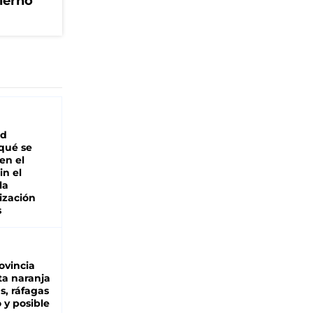
ierno
ad
 qué se
en el
in el
la
ización
s
ovincia
ta naranja
as, ráfagas
 y posible