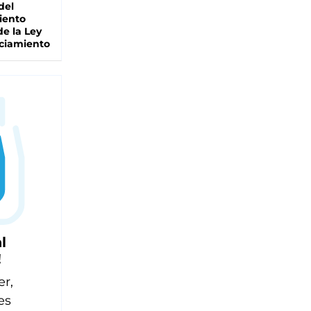
del
iento
de la Ley
ciamiento
l
!
er,
es