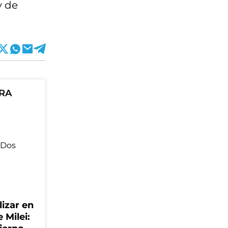
y de
ORA
lizar en
 Milei: