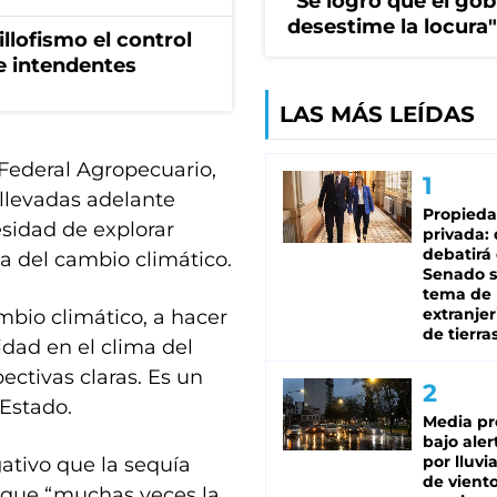
"Se logró que el gob
desestime la locura"
illofismo el control
de intendentes
LAS MÁS LEÍDAS
 Federal Agropecuario,
 llevadas adelante
Propied
sidad de explorar
privada:
debatirá 
ca del cambio climático.
Senado s
tema de 
extranjer
mbio climático, a hacer
de tierra
dad en el clima del
ctivas claras. Es un
 Estado.
Media pr
bajo aler
por lluvi
ativo que la sequía
de viento
ó que “muchas veces la