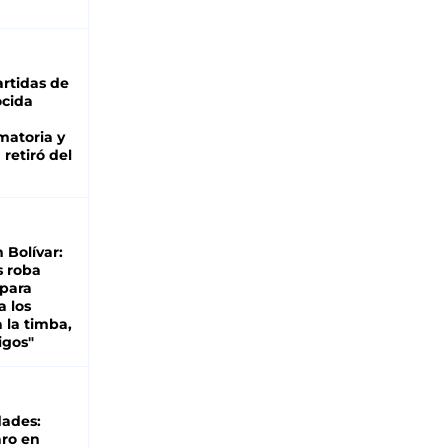
rtidas de
cida
matoria y
retiró del
n Bolívar:
s roba
 para
a los
 la timba,
igos"
dades:
ro en