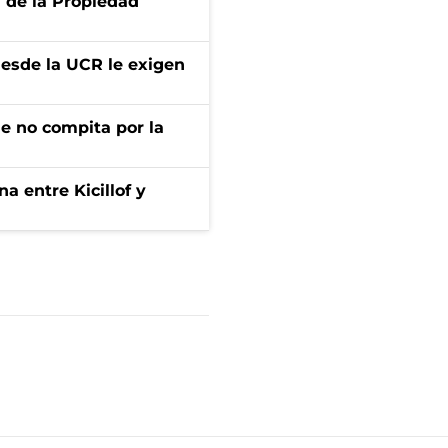
d de la Propiedad
desde la UCR le exigen
ue no compita por la
a entre Kicillof y