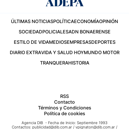
ÚLTIMAS NOTICIAS
POLÍTICA
ECONOMÍA
OPINIÓN
SOCIEDAD
POLICIALES
ADN BONAERENSE
ESTILO DE VIDA
MEDIOS
EMPRESAS
DEPORTES
DIARIO EXTRA
VIDA Y SALUD HOY
MUNDO MOTOR
TRANQUERA
HISTORIA
RSS
Contacto
Términos y Condiciones
Política de cookies
Agencia DIB - Fecha de Inicio: Septiembre 1993
Contactos:
publicidad@dib.com.ar
/
vpignaton@dib.com.ar
/