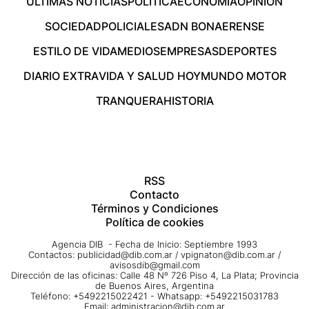
ÚLTIMAS NOTICIAS
POLÍTICA
ECONOMÍA
OPINIÓN
SOCIEDAD
POLICIALES
ADN BONAERENSE
ESTILO DE VIDA
MEDIOS
EMPRESAS
DEPORTES
DIARIO EXTRA
VIDA Y SALUD HOY
MUNDO MOTOR
TRANQUERA
HISTORIA
RSS
Contacto
Términos y Condiciones
Política de cookies
Agencia DIB - Fecha de Inicio: Septiembre 1993
Contactos:
publicidad@dib.com.ar
/
vpignaton@dib.com.ar
/
avisosdib@gmail.com
Dirección de las oficinas: Calle 48 Nº 726 Piso 4, La Plata; Provincia
de Buenos Aires, Argentina
Teléfono: +5492215022421 - Whatsapp: +5492215031783
Email:
administracion@dib.com.ar