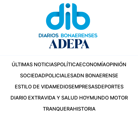
ÚLTIMAS NOTICIAS
POLÍTICA
ECONOMÍA
OPINIÓN
SOCIEDAD
POLICIALES
ADN BONAERENSE
ESTILO DE VIDA
MEDIOS
EMPRESAS
DEPORTES
DIARIO EXTRA
VIDA Y SALUD HOY
MUNDO MOTOR
TRANQUERA
HISTORIA