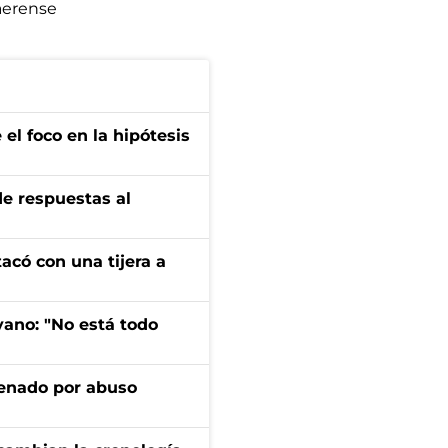
aerense
el foco en la hipótesis
de respuestas al
tacó con una tijera a
yano: "No está todo
denado por abuso