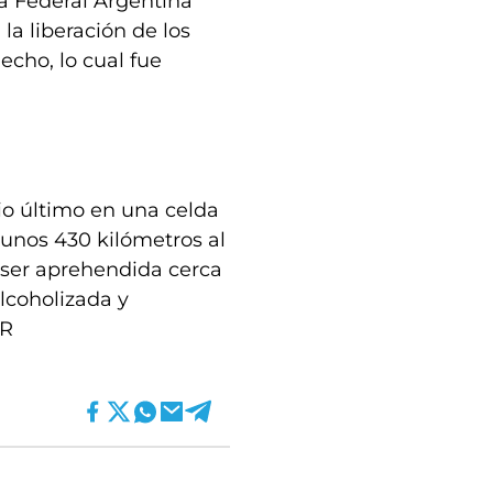
ía Federal Argentina
 la liberación de los
echo, lo cual fue
io último en una celda
 unos 430 kilómetros al
s ser aprehendida cerca
lcoholizada y
MR