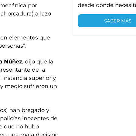
desde donde necesit
a mecánica por
 ahorcadura) a lazo
SABER MÁS
rgen elementos que
personas”.
sa Núñez
, dijo que la
presentante de la
 instancia superior y
 y medio sufrieron un
nos) han bregado y
policías inocentes de
te que no hubo
ien una mala decisión