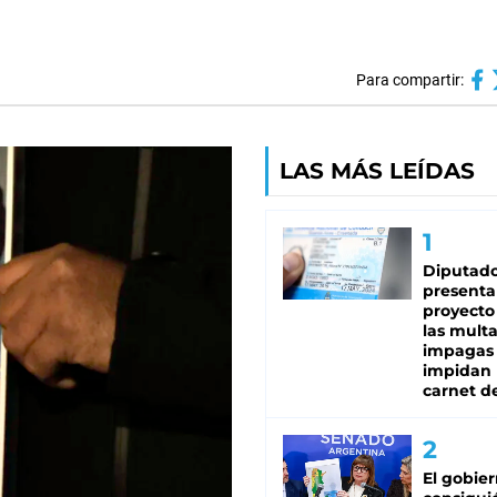
Para compartir:
LAS MÁS LEÍDAS
Diputado
presenta
proyecto
las mult
impagas
impidan 
carnet d
El gobie