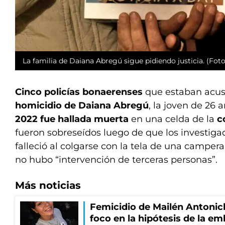
La familia de Daiana Abregú sigue pidiendo justicia. (Foto
Cinco policías bonaerenses
que estaban acus
homicidio de Daiana Abregú
, la joven de 26
2022 fue hallada muerta
en una celda de la
c
fueron sobreseídos luego de que los investig
falleció al colgarse con la tela de una camper
no hubo “intervención de terceras personas”.
Más noticias
Femicidio de Mailén Antonich
foco en la hipótesis de la e