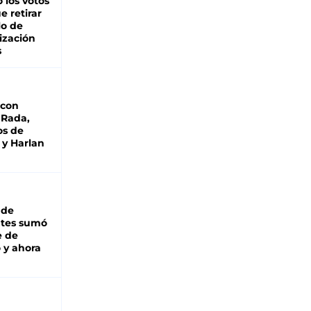
 los votos
e retirar
lo de
ización
s
 con
 Rada,
os de
 y Harlan
 de
ntes sumó
e de
 y ahora