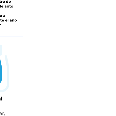
tro de
adelantó
o a
te el año
e
l
!
er,