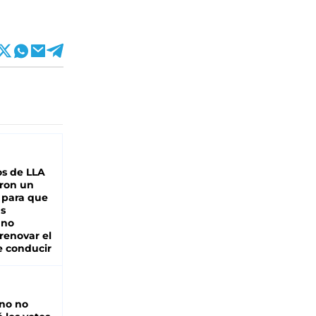
s de LLA
ron un
 para que
as
 no
renovar el
e conducir
rno no