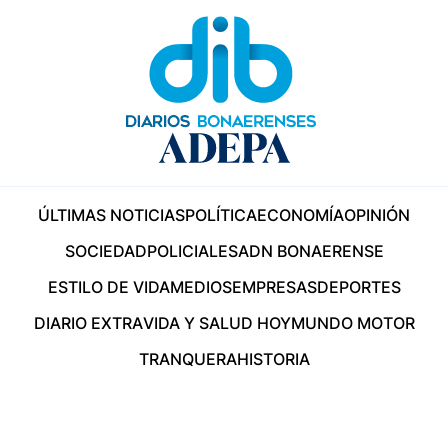
ÚLTIMAS NOTICIAS
POLÍTICA
ECONOMÍA
OPINIÓN
SOCIEDAD
POLICIALES
ADN BONAERENSE
ESTILO DE VIDA
MEDIOS
EMPRESAS
DEPORTES
DIARIO EXTRA
VIDA Y SALUD HOY
MUNDO MOTOR
TRANQUERA
HISTORIA