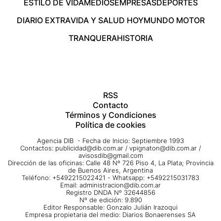
ESTILO DE VIDA
MEDIOS
EMPRESAS
DEPORTES
DIARIO EXTRA
VIDA Y SALUD HOY
MUNDO MOTOR
TRANQUERA
HISTORIA
RSS
Contacto
Términos y Condiciones
Política de cookies
Agencia DIB - Fecha de Inicio: Septiembre 1993
Contactos:
publicidad@dib.com.ar
/
vpignaton@dib.com.ar
/
avisosdib@gmail.com
Dirección de las oficinas: Calle 48 Nº 726 Piso 4, La Plata; Provincia
de Buenos Aires, Argentina
Teléfono: +5492215022421 - Whatsapp: +5492215031783
Email:
administracion@dib.com.ar
Registro DNDA Nº 32644856
Nº de edición: 9.890
Editor Responsable: Gonzalo Julián Irazoqui
Empresa propietaria del medio: Diarios Bonaerenses SA