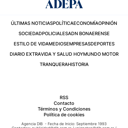
ÚLTIMAS NOTICIAS
POLÍTICA
ECONOMÍA
OPINIÓN
SOCIEDAD
POLICIALES
ADN BONAERENSE
ESTILO DE VIDA
MEDIOS
EMPRESAS
DEPORTES
DIARIO EXTRA
VIDA Y SALUD HOY
MUNDO MOTOR
TRANQUERA
HISTORIA
RSS
Contacto
Términos y Condiciones
Política de cookies
Agencia DIB - Fecha de Inicio: Septiembre 1993
Contactos:
publicidad@dib.com.ar
/
vpignaton@dib.com.ar
/