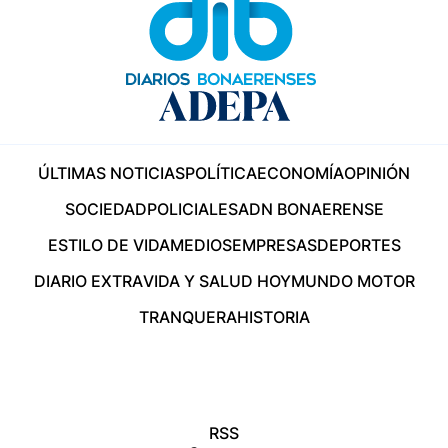
ÚLTIMAS NOTICIAS
POLÍTICA
ECONOMÍA
OPINIÓN
SOCIEDAD
POLICIALES
ADN BONAERENSE
ESTILO DE VIDA
MEDIOS
EMPRESAS
DEPORTES
DIARIO EXTRA
VIDA Y SALUD HOY
MUNDO MOTOR
TRANQUERA
HISTORIA
RSS