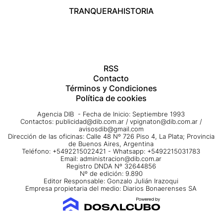
TRANQUERA
HISTORIA
RSS
Contacto
Términos y Condiciones
Política de cookies
Agencia DIB - Fecha de Inicio: Septiembre 1993
Contactos:
publicidad@dib.com.ar
/
vpignaton@dib.com.ar
/
avisosdib@gmail.com
Dirección de las oficinas: Calle 48 Nº 726 Piso 4, La Plata; Provincia
de Buenos Aires, Argentina
Teléfono: +5492215022421 - Whatsapp: +5492215031783
Email:
administracion@dib.com.ar
Registro DNDA Nº 32644856
Nº de edición: 9.890
Editor Responsable: Gonzalo Julián Irazoqui
Empresa propietaria del medio: Diarios Bonaerenses SA