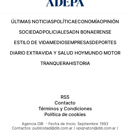
ÚLTIMAS NOTICIAS
POLÍTICA
ECONOMÍA
OPINIÓN
SOCIEDAD
POLICIALES
ADN BONAERENSE
ESTILO DE VIDA
MEDIOS
EMPRESAS
DEPORTES
DIARIO EXTRA
VIDA Y SALUD HOY
MUNDO MOTOR
TRANQUERA
HISTORIA
RSS
Contacto
Términos y Condiciones
Política de cookies
Agencia DIB - Fecha de Inicio: Septiembre 1993
Contactos:
publicidad@dib.com.ar
/
vpignaton@dib.com.ar
/