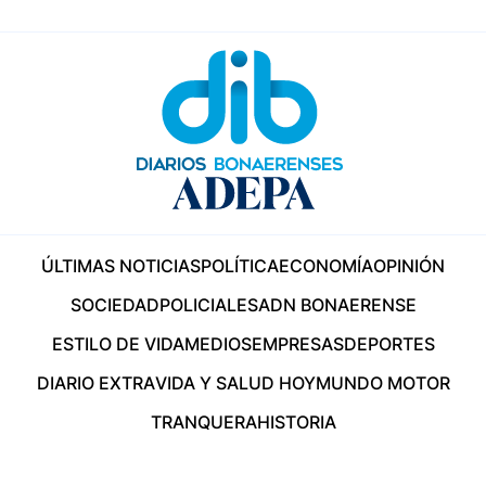
ÚLTIMAS NOTICIAS
POLÍTICA
ECONOMÍA
OPINIÓN
SOCIEDAD
POLICIALES
ADN BONAERENSE
ESTILO DE VIDA
MEDIOS
EMPRESAS
DEPORTES
DIARIO EXTRA
VIDA Y SALUD HOY
MUNDO MOTOR
TRANQUERA
HISTORIA