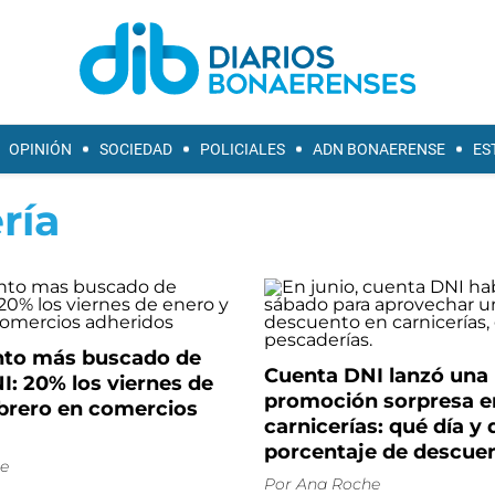
OPINIÓN
SOCIEDAD
POLICIALES
ADN BONAERENSE
ES
ría
nto más buscado de
Cuenta DNI lanzó una
: 20% los viernes de
promoción sorpresa e
ebrero en comercios
carnicerías: qué día y
porcentaje de descue
e
Por
Ana Roche