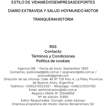
ESTILO DE VIDA
MEDIOS
EMPRESAS
DEPORTES
DIARIO EXTRA
VIDA Y SALUD HOY
MUNDO MOTOR
TRANQUERA
HISTORIA
RSS
Contacto
Términos y Condiciones
Política de cookies
Agencia DIB - Fecha de Inicio: Septiembre 1993
Contactos:
publicidad@dib.com.ar
/
vpignaton@dib.com.ar
/
avisosdib@gmail.com
Dirección de las oficinas: Calle 48 Nº 726 Piso 4, La Plata; Provincia
de Buenos Aires, Argentina
Teléfono: +5492215022421 - Whatsapp: +5492215031783
Email:
administracion@dib.com.ar
Registro DNDA Nº 32644856
Nº de edición: 9.890
Editor Responsable: Gonzalo Julián Irazoqui
Empresa propietaria del medio: Diarios Bonaerenses SA