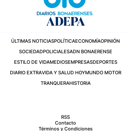
ÚLTIMAS NOTICIAS
POLÍTICA
ECONOMÍA
OPINIÓN
SOCIEDAD
POLICIALES
ADN BONAERENSE
ESTILO DE VIDA
MEDIOS
EMPRESAS
DEPORTES
DIARIO EXTRA
VIDA Y SALUD HOY
MUNDO MOTOR
TRANQUERA
HISTORIA
RSS
Contacto
Términos y Condiciones