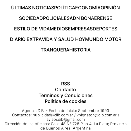
ÚLTIMAS NOTICIAS
POLÍTICA
ECONOMÍA
OPINIÓN
SOCIEDAD
POLICIALES
ADN BONAERENSE
ESTILO DE VIDA
MEDIOS
EMPRESAS
DEPORTES
DIARIO EXTRA
VIDA Y SALUD HOY
MUNDO MOTOR
TRANQUERA
HISTORIA
RSS
Contacto
Términos y Condiciones
Política de cookies
Agencia DIB - Fecha de Inicio: Septiembre 1993
Contactos:
publicidad@dib.com.ar
/
vpignaton@dib.com.ar
/
avisosdib@gmail.com
Dirección de las oficinas: Calle 48 Nº 726 Piso 4, La Plata; Provincia
de Buenos Aires, Argentina