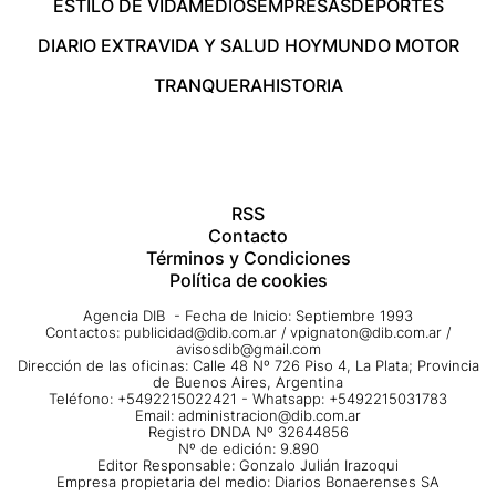
ESTILO DE VIDA
MEDIOS
EMPRESAS
DEPORTES
DIARIO EXTRA
VIDA Y SALUD HOY
MUNDO MOTOR
TRANQUERA
HISTORIA
RSS
Contacto
Términos y Condiciones
Política de cookies
Agencia DIB - Fecha de Inicio: Septiembre 1993
Contactos:
publicidad@dib.com.ar
/
vpignaton@dib.com.ar
/
avisosdib@gmail.com
Dirección de las oficinas: Calle 48 Nº 726 Piso 4, La Plata; Provincia
de Buenos Aires, Argentina
Teléfono: +5492215022421 - Whatsapp: +5492215031783
Email:
administracion@dib.com.ar
Registro DNDA Nº 32644856
Nº de edición: 9.890
Editor Responsable: Gonzalo Julián Irazoqui
Empresa propietaria del medio: Diarios Bonaerenses SA