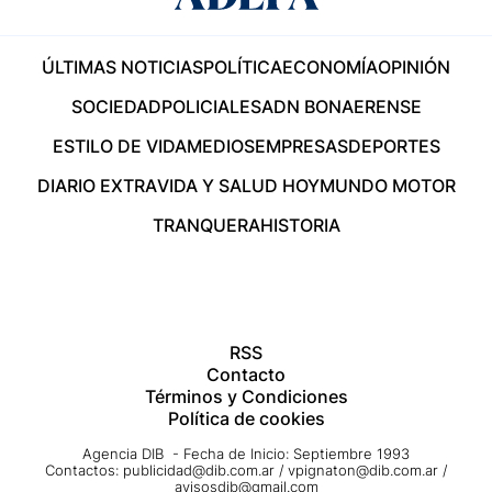
ÚLTIMAS NOTICIAS
POLÍTICA
ECONOMÍA
OPINIÓN
SOCIEDAD
POLICIALES
ADN BONAERENSE
ESTILO DE VIDA
MEDIOS
EMPRESAS
DEPORTES
DIARIO EXTRA
VIDA Y SALUD HOY
MUNDO MOTOR
TRANQUERA
HISTORIA
RSS
Contacto
Términos y Condiciones
Política de cookies
Agencia DIB - Fecha de Inicio: Septiembre 1993
Contactos:
publicidad@dib.com.ar
/
vpignaton@dib.com.ar
/
avisosdib@gmail.com