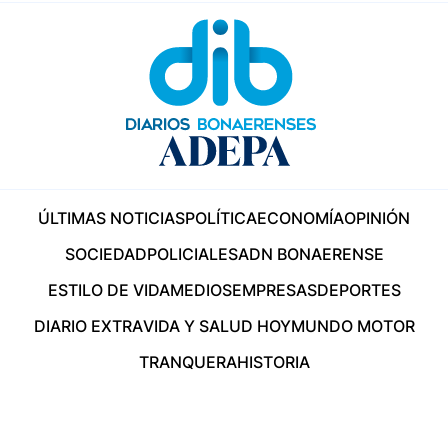
ÚLTIMAS NOTICIAS
POLÍTICA
ECONOMÍA
OPINIÓN
SOCIEDAD
POLICIALES
ADN BONAERENSE
ESTILO DE VIDA
MEDIOS
EMPRESAS
DEPORTES
DIARIO EXTRA
VIDA Y SALUD HOY
MUNDO MOTOR
TRANQUERA
HISTORIA