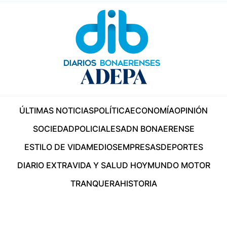
ÚLTIMAS NOTICIAS
POLÍTICA
ECONOMÍA
OPINIÓN
SOCIEDAD
POLICIALES
ADN BONAERENSE
ESTILO DE VIDA
MEDIOS
EMPRESAS
DEPORTES
DIARIO EXTRA
VIDA Y SALUD HOY
MUNDO MOTOR
TRANQUERA
HISTORIA